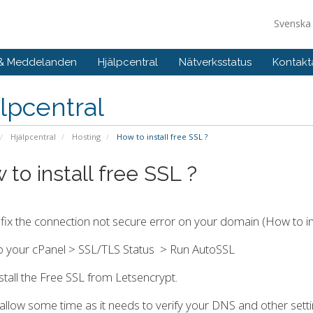
Svensk
 & Meddelanden
Hjälpcentral
Nätverksstatus
Kontakt
lpcentral
Hjälpcentral
Hosting
How to install free SSL ?
 to install free SSL ?
fix the connection not secure error on your domain (How to i
o your cPanel > SSL/TLS Status > Run AutoSSL
install the Free SSL from Letsencrypt.
allow some time as it needs to verify your DNS and other settin