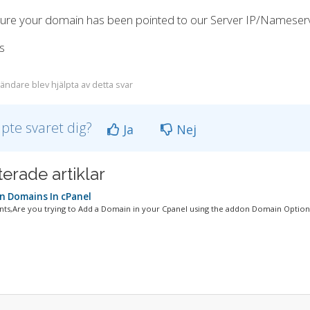
re your domain has been pointed to our Server IP/Nameservers
s
ändare blev hjälpta av detta svar
lpte svaret dig?
Ja
Nej
terade artiklar
 Domains In cPanel
ents,Are you trying to Add a Domain in your Cpanel using the addon Domain Option