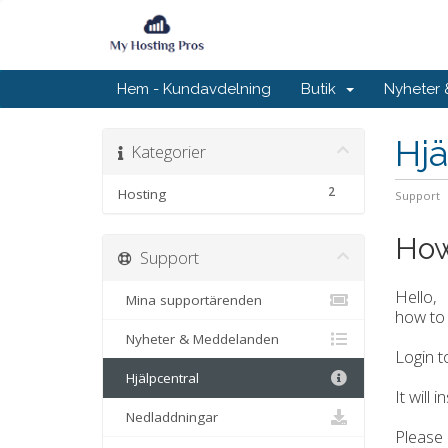
Hem - Kundavdelning
Butik
Nyheter
Hjä
Kategorier
2
Hosting
Support
How
Support
Hello,
Mina supportärenden
how to 
Nyheter & Meddelanden
Login t
Hjälpcentral
It will 
Nedladdningar
Please 