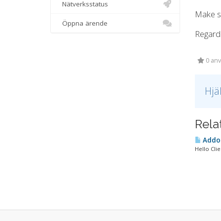
Nätverksstatus
Make su
Öppna ärende
Regard
0 anv
Hjä
Rela
Addon
Hello Cli