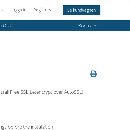
a
Logga in
Registrera
Se kundvagnen
a Oss
Konto
nstall Free SSL Letencrypt over AutoSSL)
gs before the installation