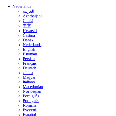
Nederlands
العربية
Azerbaijani
Català
中文
Hrvatski
Čeština
Dansk
Nederlands
English
Estonian
Persian
Français
Deutsch
עברית
Magyar
Italiano
Macedonian
Norwegian
Português
Português
Română
Русский
Español