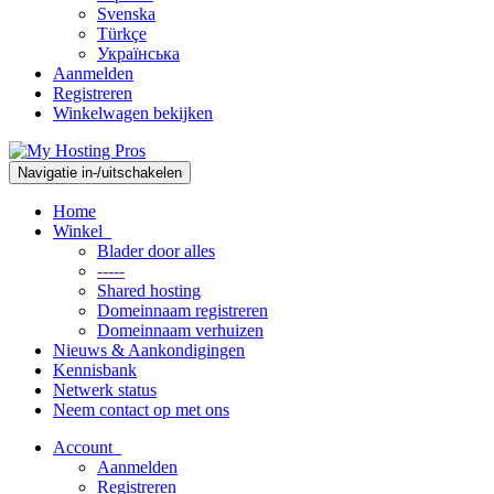
Svenska
Türkçe
Українська
Aanmelden
Registreren
Winkelwagen bekijken
Navigatie in-/uitschakelen
Home
Winkel
Blader door alles
-----
Shared hosting
Domeinnaam registreren
Domeinnaam verhuizen
Nieuws & Aankondigingen
Kennisbank
Netwerk status
Neem contact op met ons
Account
Aanmelden
Registreren