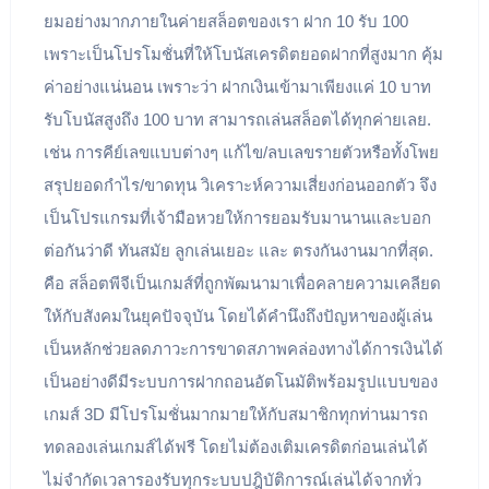
ยมอย่างมากภายในค่ายสล็อตของเรา ฝาก 10 รับ 100
เพราะเป็นโปรโมชั่นที่ให้โบนัสเครดิตยอดฝากที่สูงมาก คุ้ม
ค่าอย่างแน่นอน เพราะว่า ฝากเงินเข้ามาเพียงแค่ 10 บาท
รับโบนัสสูงถึง 100 บาท สามารถเล่นสล็อตได้ทุกค่ายเลย.
เช่น การคีย์เลขแบบต่างๆ แก้ไข/ลบเลขรายตัวหรือทั้งโพย
สรุปยอดกำไร/ขาดทุน วิเคราะห์ความเสี่ยงก่อนออกตัว จึง
เป็นโปรแกรมที่เจ้ามือหวยให้การยอมรับมานานและบอก
ต่อกันว่าดี ทันสมัย ลูกเล่นเยอะ และ ตรงกันงานมากที่สุด.
คือ สล็อตพีจีเป็นเกมส์ที่ถูกพัฒนามาเพื่อคลายความเคลียด
ให้กับสังคมในยุคปัจจุบัน โดยได้คำนึงถึงปัญหาของผู้เล่น
เป็นหลักช่วยลดภาวะการขาดสภาพคล่องทางได้การเงินได้
เป็นอย่างดีมีระบบการฝากถอนอัตโนมัติพร้อมรูปแบบของ
เกมส์ 3D มีโปรโมชั่นมากมายให้กับสมาชิกทุกท่านมารถ
ทดลองเล่นเกมส์ได้ฟรี โดยไม่ต้องเติมเครดิตก่อนเล่นได้
ไม่จำกัดเวลารองรับทุกระบบปฎิบัติการณ์เล่นได้จากทั่ว