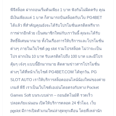
พีจีสล็อต ฝากถอนเริ่มต้นเพียง 1 บาท ฟังกันไม่ผิดครับ คุณ
มีเงินเพียงแค่ 1 บาท ก็สามารถปั่นสล็อตกับเว็บ PG4BET
ได้แล้ว ที่สำคัญคุณยังจะได้รับโปรโมชั่นเครดิตฟรีจาก
การฝากอีกด้วย เป็นสมาชิกใหม่กับเราวันนี้ คุณจะได้รับ
สิทธิ์พิเศษมากมาย ทั้งในเรื่องการให้บริการและโปรโมชั่น
ต่างๆ ภายในเว็บไซต์ pg slot รวมโปรสล็อต ไม่ว่าจะเป็น
โปร ฝากเงิน 10 บาท รับเครดิตไปถึง 100 บาท และมีโปร
คุ้มๆ เจ๋งๆ แบบนี้อีกมากมาย ติดตามข่าวสารโปรโมชั่น
ต่างๆ ได้ที่หน้าเว็บไซต์ PG4BET.COM ได้ทุกวัน. PG
SLOT AUTO เราให้บริการสล็อตออนไลน์น้องใหม่ของค่าย
เกมส์ พีจี เราเป็นเว็บไซต์เอเย่นโดยตรงกับทาง Pocket
Games Soft บนระบบฝาก – ถอนอัตโนมัติ รวดเร็ว
ปลอดภัยแน่นอน เปิดให้บริการตลอด 24 ชั่วโมง. เว็บ
pgslot มีการเปิดตัวเกมใหม่ล่าสุดทุกเดือน โดยที่เหล่านัก