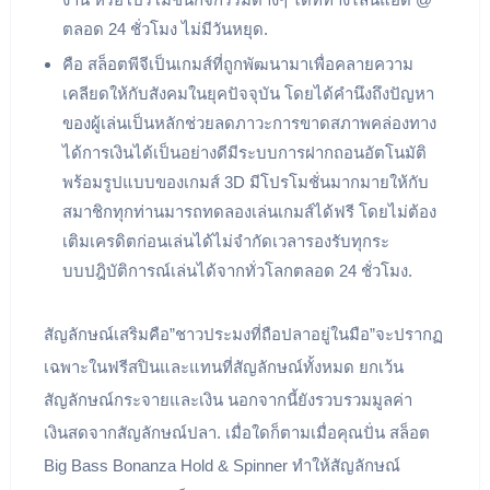
ตลอด 24 ชั่วโมง ไม่มีวันหยุด.
คือ สล็อตพีจีเป็นเกมส์ที่ถูกพัฒนามาเพื่อคลายความ
เคลียดให้กับสังคมในยุคปัจจุบัน โดยได้คำนึงถึงปัญหา
ของผู้เล่นเป็นหลักช่วยลดภาวะการขาดสภาพคล่องทาง
ได้การเงินได้เป็นอย่างดีมีระบบการฝากถอนอัตโนมัติ
พร้อมรูปแบบของเกมส์ 3D มีโปรโมชั่นมากมายให้กับ
สมาชิกทุกท่านมารถทดลองเล่นเกมส์ได้ฟรี โดยไม่ต้อง
เติมเครดิตก่อนเล่นได้ไม่จำกัดเวลารองรับทุกระ
บบปฎิบัติการณ์เล่นได้จากทั่วโลกตลอด 24 ชั่วโมง.
สัญลักษณ์เสริมคือ”ชาวประมงที่ถือปลาอยู่ในมือ”จะปรากฏ
เฉพาะในฟรีสปินและแทนที่สัญลักษณ์ทั้งหมด ยกเว้น
สัญลักษณ์กระจายและเงิน นอกจากนี้ยังรวบรวมมูลค่า
เงินสดจากสัญลักษณ์ปลา. เมื่อใดก็ตามเมื่อคุณปั่น สล็อต
Big Bass Bonanza Hold & Spinner ทำให้สัญลักษณ์