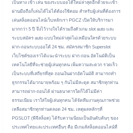
เป็นทาง เข้า เล่น ของระบบออโต้ใหม่ล่าสุดอีกด้วยจะเข้า
ผ่านมือถือก็เล่นได้ไม่ได้ต้องใช้คอม สำหรับผู้เล่นที่ต้องการ
เล่นสล็อตออนไลน์เว็บหลักเรา PGCZ เปิดให้บริการมา
มากกว่า 5 ปี จึงไว้วางใจได้รวมถึงตัวเกม slot auto และ
ระบบสมัคร auto แบบใหม่ล่าสุดไม่เหมือนใครด้วยระบบ
ฝาก-ถอนระบบออโต้ 24 ชม. สมัครสมาชิก Superslot
เว็บไซต์ของเราได้แนะนำระบบ ฝาก-ถอน อัตโนมัติเป็น
เทคโนโลยีที่จะช่วยผู้เล่นทุกคน เพิ่มความสะดวก รวดเร็ว
เป็นระบบที่เสถียรที่สุด ถอนเงินฝากอัตโนมัติ สามารถทำ
ธุรกรรมได้มากมายพร้อม ๆ กันไม่มีสะดุด สมาชิกทุกท่าน
สามารถฝาก-ถอนได้ ผ่านธนาคารใดก็ได้ไม่มีค่า
ธรรมเนียม เราใส่ใจผู้เล่นทุกคน ได้จัดทีมงานคุณภาพช่วย
เหลือสมาชิกทุกท่านตลอด 24 ชม. เหตุผลหลักๆที่
PGSLOT (พีจีสล็อต) ได้รับความนิยมเป็นอันดับต้นๆ ของ
ประเทศไทยและประเทศอื่นๆ คือ มีเกมส์สล็อตออนไลน์ที่