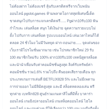
ไม่ต้องฝาก ไม่ต้องแชร์ ลุ้นรับเครดิตฟรีจากเว็บพนัน
ออนไลน์ pgslot.games ห้ามพลาดโอกาสสุดพิเศษนี้เด็ด
ขาดสนุกไปกับการแจกเครดิตฟรี….. Pgฝาก10รับ100 ฟัน
กำไรเละ เล่นสล็อต สนุก ได้เงินง่าย ฉุดความรวยแบบไม่
ยั้ง ไปกับการ เล่นสล็อต รูปแบบออนไลน์ เล่นเวลาไหนก็ได้
ตลอด 24 ชั่วโมง ไม่มีวันหยุด ฝาก-ถอนง่าย….. จุดเด่นของ
เว็บเรามีโปรโมชั่นมากมาย เช่น โปรสมาชิกใหม่ 29 รับ
100 สมาชิกใหม่รับ 100% ฝาก100รับ100 เทคนิสูตรสล็อต
และนำนำเพื่อนรับค่าคอมมิชชั่นสูงสุด ลิงค์รับทรัพย์ค่า
คอมมิชชั่น รวม1.6% รวมไปถึง คืนยอดเสียรายเดือน ทุก
ประเภทเกมการเล่นที่ BETFLIX828 5% และไม่มีเพดาน
การจ่ายออก ไม่มีลิมิตสูงสุด และมี สล็อตทดลองเล่น ฟรี
ทุกค่าย เบทฟิก828 ศูนย์รวมเกมคาสิโนที่มีทั้ง บาคาร่า
ออนไลน์ เกมยิงปลาออนไลน์ เกมสล็อตออนไลน์ ไฮโล
ออนไลน์ และเกมต่างๆ มีให้เลือกกว่า 100 เกม บนมือถือทั้ง