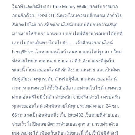
วินาที และยังมีระบบ True Money Wallet รองรับการฝาก
ถอนอีกด้วย. PGSLOT จังหวะไหนควรเปลี่ยนเกม ทำกำไร
สังเกตได้ไม่ยาก สล็อตออนไลน์เป็นเกมที่มอบความสนุก
มากมายให้กับเรา ผ่านระบบออนไลน์ที่สามารถเล่นได้ทุกที่
แบบไม่ต้องเดินทางไกลไปยัง….. เจ้ามือหวยออนไลน์
heng99live เว็บหวยออนไลน์ เล่นหวยออนไลน์รูปแบบใหม่
ทั้งหวยไทย หวยฮานอย หวยลาว ที่กำลังมาแรงที่สุดใน
ขณะนี้ เว็บหวยออนไลน์ที่เข้าถึงง่าย เล่นง่าย และเป็นมิตร
กับผู้เสี่ยงดวงทุกระดับ สำหรับผู้ที่อยากเล่นหวยออนไลน์
สามารถแทงหวยได้ทั้งในมือถือ และผ่านเว็บไซต์ แทงหวย
ฝากถอนฟรีไม่มีขั้นต่ำ จ่ายหนัก จ่ายจริง จ่ายไว ครบครัน
ทุกหวยออนไลน์ เดิมพันหวยได้ทุกประเทศ ตลอด 24 ชม.
66 มาแรงเป็นอันดับหนึ่ง เว็บ lotto432 เว็บหวยที่จ่ายเยอะ
จ่ายเร็ว ไม่ปิดเลข อัตาราจ่ายเยอะจุกๆ สามารถฝากด้วย
true wallet ได้ เพียงเว็บเดียวในขณะนี้ เว็บเร็วไม่มีค้าง มี