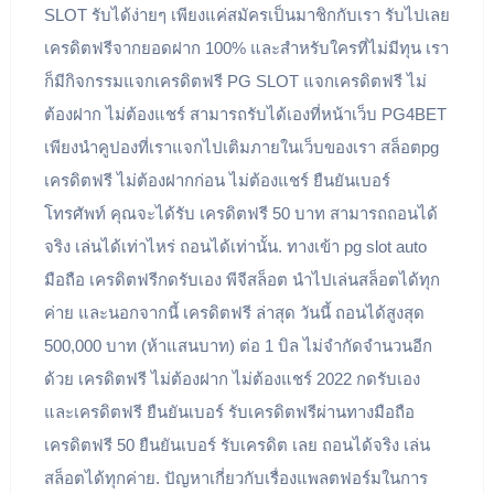
SLOT รับได้ง่ายๆ เพียงแค่สมัครเป็นมาชิกกับเรา รับไปเลย
เครดิตฟรีจากยอดฝาก 100% และสำหรับใครที่ไม่มีทุน เรา
ก็มีกิจกรรมแจกเครดิตฟรี PG SLOT แจกเครดิตฟรี ไม่
ต้องฝาก ไม่ต้องแชร์ สามารถรับได้เองที่หน้าเว็บ PG4BET
เพียงนำคูปองที่เราแจกไปเติมภายในเว็บของเรา สล็อตpg
เครดิตฟรี ไม่ต้องฝากก่อน ไม่ต้องแชร์ ยืนยันเบอร์
โทรศัพท์ คุณจะได้รับ เครดิตฟรี 50 บาท สามารถถอนได้
จริง เล่นได้เท่าไหร่ ถอนได้เท่านั้น. ทางเข้า pg slot auto
มือถือ เครดิตฟรีกดรับเอง พีจีสล็อต นำไปเล่นสล็อตได้ทุก
ค่าย และนอกจากนี้ เครดิตฟรี ล่าสุด วันนี้ ถอนได้สูงสุด
500,000 บาท (ห้าแสนบาท) ต่อ 1 บิล ไม่จำกัดจำนวนอีก
ด้วย เครดิตฟรี ไม่ต้องฝาก ไม่ต้องแชร์ 2022 กดรับเอง
และเครดิตฟรี ยืนยันเบอร์ รับเครดิตฟรีผ่านทางมือถือ
เครดิตฟรี 50 ยืนยันเบอร์ รับเครดิต เลย ถอนได้จริง เล่น
สล็อตได้ทุกค่าย. ปัญหาเกี่ยวกับเรื่องแพลตฟอร์มในการ