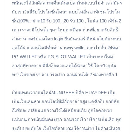
พนันจะได้สัมผัสความตื่นเต้นแปลกใหม่แบบไม่จำเจ สมัคร
กับเราวันนี้รับโปรโมชั่นโดนๆ แบบไม่อั้น อาทิเช่น โปรโม
ชั่น100% , ฝาก10 รับ 100 , 20 รับ 100 , โบนัส 100 เทิร์น 2
เท่า เราจะมีโปรเด็ดๆมาใหม่ทุกเดือน ท่านที่อยากรับสิทธิ์
สามารถกดรับเองโดย login ยืนยันเบอร์ ที่หน้าเว็บกับระบบ
ออโต้ฝากถอนไม่มีขั้นต่ํา ผ่านทรู wallet ถอนไม่อั้น 24ชม.
PG WALLET หรือ PG SLOT WALLET เป็นระบบใหม่
ล่าสุดที่ทางค่าย พีจีสล็อตวอเลทได้นำมาใช้ โดยปัจจุบัน
ทางเว็บของเรา สามารถฝาก-ถอนผ่านได้ 2 ช่องทางคือ 1.
เว็บแทงหวยออนไลน์MUNGEEE ก็คือ HUAYDEE เดิม
เป็นเว็บเล่นหวยออนไลน์ที่มีอัตราจ่ายสูง แค่ชื่อก็บอกยี่ห้อ
ถึงชื่อจะเปลี่ยนแต่ก็วางใจได้เหมือนเดิม ถูกใจคอหวย
แน่นอน การเงินมั่นคง ฝาก-ถอนรวดเร็ว บริการเป็นเลิศ ทุก
ระดับประทับใจ เว็บไซต์สวยงาม ใช้งานง่าย ไม่ค้าง มีหวย