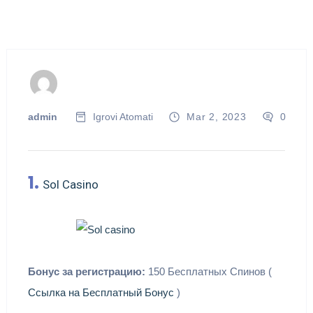
admin
Igrovi Atomati
Mar 2, 2023
0
1.
Sol Casino
Бонус за регистрацию:
150 Бесплатных Спинов (
Ссылка на Бесплатный Бонус
)