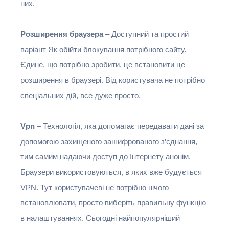
них.
Розширення браузера
– Доступний та простий
варіант Як обійти блокування потрібного сайту.
Єдине, що потрібно зробити, це встановити це
розширення в браузері. Від користувача не потрібно
спеціальних дій, все дуже просто.
Vpn –
Технологія, яка допомагає передавати дані за
допомогою захищеного зашифрованого з’єднання,
тим самим надаючи доступ до Інтернету анонім.
Браузери використовуються, в яких вже будується
VPN. Тут користувачеві не потрібно нічого
встановлювати, просто виберіть правильну функцію
в налаштуваннях. Сьогодні найпопулярніший