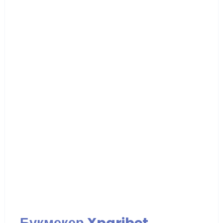
Букмекер Xparibet