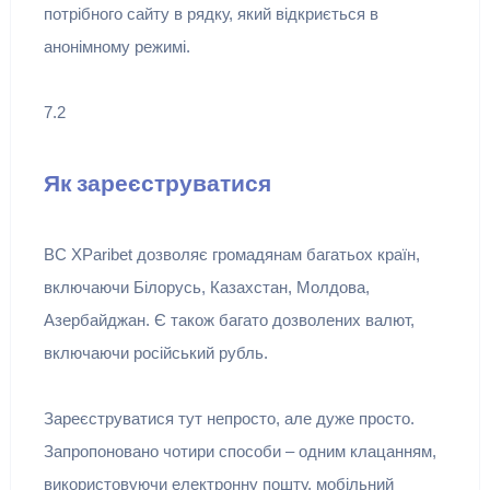
потрібного сайту в рядку, який відкриється в
анонімному режимі.
7.2
Як зареєструватися
BC XParibet дозволяє громадянам багатьох країн,
включаючи Білорусь, Казахстан, Молдова,
Азербайджан. Є також багато дозволених валют,
включаючи російський рубль.
Зареєструватися тут непросто, але дуже просто.
Запропоновано чотири способи – одним клацанням,
використовуючи електронну пошту, мобільний