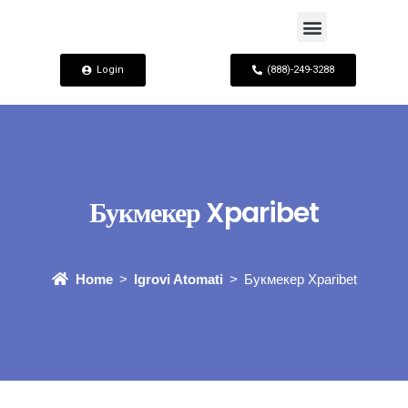
Professional Services
Login
(888)-249-3288
Букмекер Xparibet
Home
Igrovi Atomati
Букмекер Xparibet