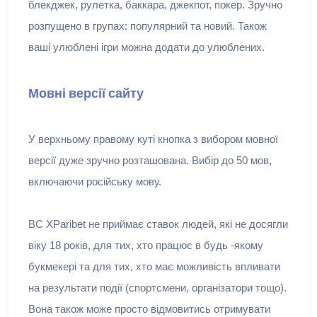
блекджек, рулетка, баккара, джекпот, покер. Зручно
розпущено в групах: популярний та новий. Також
ваші улюблені ігри можна додати до улюблених.
Мовні версії сайту
У верхньому правому куті кнопка з вибором мовної
версії дуже зручно розташована. Вибір до 50 мов,
включаючи російську мову.
BC XParibet не приймає ставок людей, які не досягли
віку 18 років, для тих, хто працює в будь -якому
букмекері та для тих, хто має можливість впливати
на результати події (спортсмени, організатори тощо).
Вона також може просто відмовитись отримувати