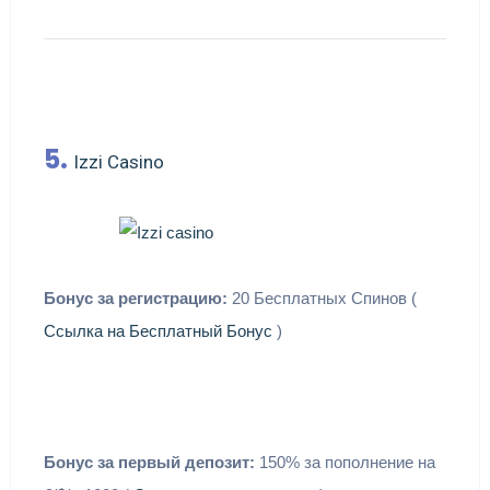
5.
Izzi Casino
Бонус за регистрацию:
20 Бесплатных Спинов (
Ссылка на Бесплатный Бонус
)
Бонус за первый депозит:
150% за пополнение на