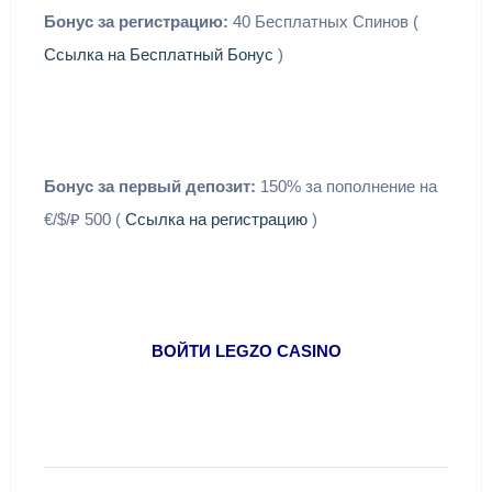
Бонус за регистрацию:
40 Бесплатных Спинов (
Ссылка на Бесплатный Бонус
)
Бонус за первый депозит:
150% за пополнение на
€/$/₽ 500 (
Ссылка на регистрацию
)
ВОЙТИ LEGZO CASINO