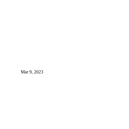
Mar 9, 2023