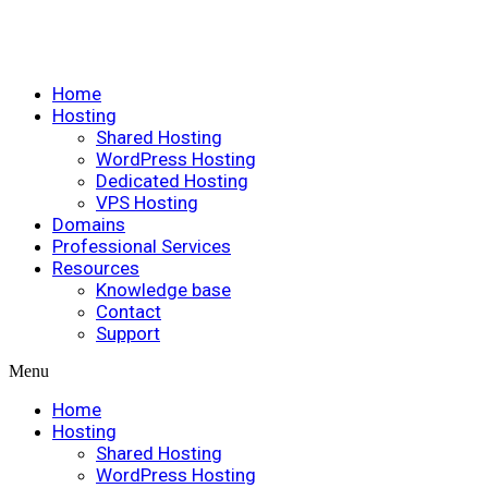
Home
Hosting
Shared Hosting
WordPress Hosting
Dedicated Hosting
VPS Hosting
Domains
Professional Services
Resources
Knowledge base
Contact
Support
Menu
Home
Hosting
Shared Hosting
WordPress Hosting