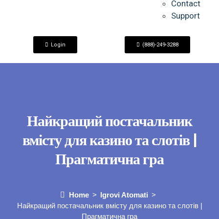
Contact
Support
Login
(888)-249-3288
Найкращий постачальник
вмісту для казино та слотів |
Прагматична гра
Home
Igrovi Atomati
Найкращий постачальник вмісту для казино та слотів |
Прагматична гра