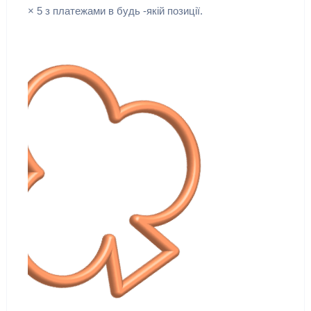
× 5 з платежами в будь -якій позиції.