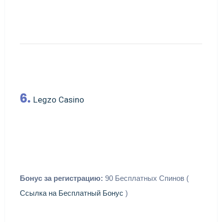
6.
Legzo Casino
Бонус за регистрацию:
90 Бесплатных Спинов (
Ссылка на Бесплатный Бонус
)