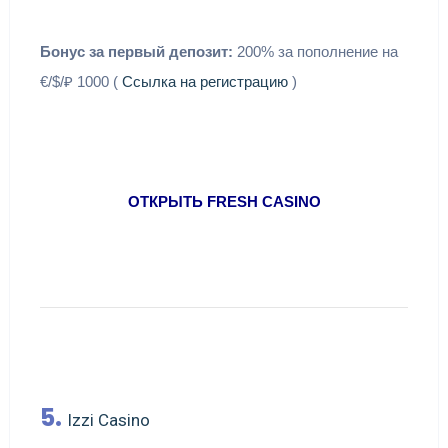
Бонус за первый депозит:
200% за пополнение на
€/$/₽ 1000 (
Ссылка на регистрацию
)
ОТКРЫТЬ FRESH CASINO
5.
Izzi Casino