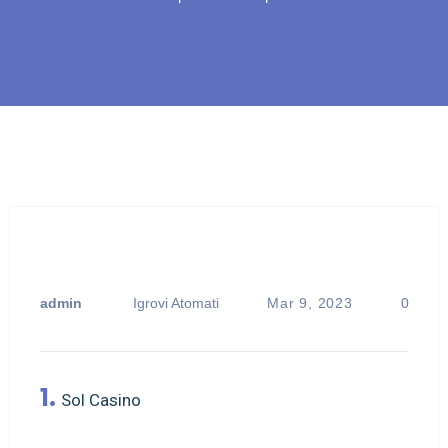
admin
Igrovi Atomati
Mar 9, 2023
0
1.
Sol Casino