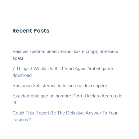
Recent Posts
максим криппа: инвестиции, как и спорт, полезны
всем
7 Things I Would Do If I’d Start Again 4rabet game
download
Sustanon 250 steroid: tutto cio che devi sapere
Exactamente qué un hombre Perro Declara Acerca de
él
Could This Report Be The Definitive Answer To Your
casinos?