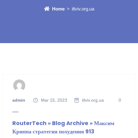
Home
itlviv.org.ua
admin
Mar 15, 2023
itlviv.org.ua
0
RouterTech » Blog Archive » Максим
Криппа стратегия похудения 913