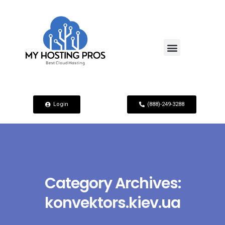
Professional Services
Login
(888)-249-3288
Category Archives:
konvektors.kiev.ua