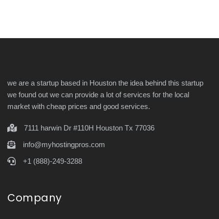
we are a startup based in Houston the idea behind this startup
we found out we can provide a lot of services for the local
market with cheap prices and good services.
7111 harwin Dr #110H Houston Tx 77036
info@myhostingpros.com
+1 (888)-249-3288
Company