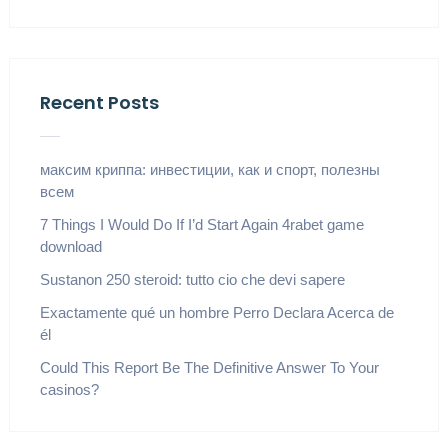
Recent Posts
максим криппа: инвестиции, как и спорт, полезны
всем
7 Things I Would Do If I’d Start Again 4rabet game
download
Sustanon 250 steroid: tutto cio che devi sapere
Exactamente qué un hombre Perro Declara Acerca de
él
Could This Report Be The Definitive Answer To Your
casinos?